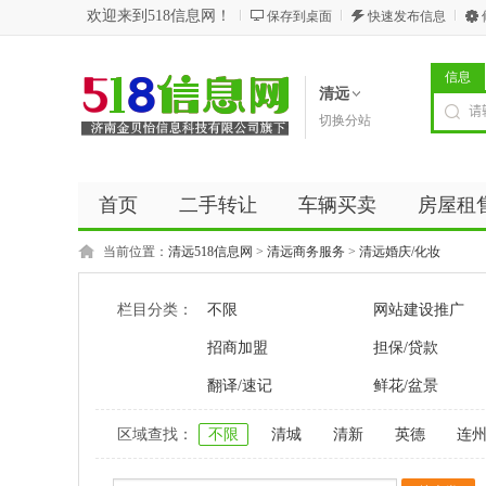
欢迎来到518信息网！
保存到桌面
快速发布信息
信息
清远
切换分站
首页
二手转让
车辆买卖
房屋租
商务服务
五金建材
优惠券
新闻
当前位置：
清远518信息网
>
清远商务服务
>
清远婚庆/化妆
栏目分类：
不限
网站建设推广
招商加盟
担保/贷款
翻译/速记
鲜花/盆景
区域查找：
不限
清城
清新
英德
连