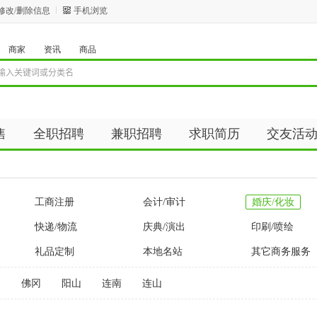
修改/删除信息
手机浏览
商家
资讯
商品
售
全职招聘
兼职招聘
求职简历
交友活
资讯
商品
工商注册
会计/审计
婚庆/化妆
快递/物流
庆典/演出
印刷/喷绘
礼品定制
本地名站
其它商务服务
州
佛冈
阳山
连南
连山