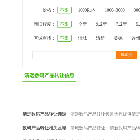
价格：
不限
1000以内
1000~3000
30
新旧程度：
不限
全新
9成新
7成新
5
区域查找：
不限
清城
清新
英德
连
清远数码产品转让信息
清远数码产品转让频道
清远数码产品转让频道为您提供清
数码产品转让相关区域
清城数码产品转让
清新数码产品