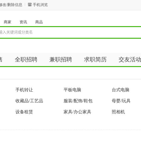
修改/删除信息
手机浏览
商家
资讯
商品
售
全职招聘
兼职招聘
求职简历
交友活
资讯
商品
手机转让
平板电脑
台式电脑
收藏品/工艺品
服装/配饰/鞋包
母婴/玩具
设备租赁
家具/办公家具
照相机