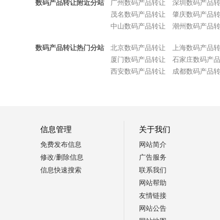
数码产品转让附近分站
广州数码产品转让
深圳数码产品
茂名数码产品转让
肇庆数码产品
中山数码产品转让
潮州数码产品
数码产品转让热门分站
北京数码产品转让
上海数码产品
厦门数码产品转让
石家庄数码产
西安数码产品转让
成都数码产品
信息管理
关于我们
免费发布信息
网站简介
修改/删除信息
广告服务
信息快速搜索
联系我们
网站帮助
友情链接
网站公告