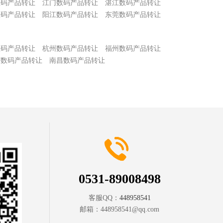
数码产品转让
江门数码产品转让
湛江数码产品转让
数码产品转让
阳江数码产品转让
东莞数码产品转让
数码产品转让
杭州数码产品转让
福州数码产品转让
京数码产品转让
南昌数码产品转让
0531-89008498
客服QQ：
448958541
邮箱：
448958541@qq.com