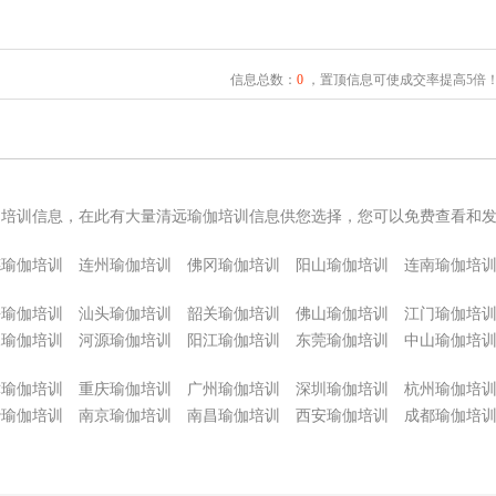
信息总数：
0
，置顶信息可使成交率提高5倍
伽培训信息，在此有大量清远瑜伽培训信息供您选择，您可以免费查看和
德瑜伽培训
连州瑜伽培训
佛冈瑜伽培训
阳山瑜伽培训
连南瑜伽培
海瑜伽培训
汕头瑜伽培训
韶关瑜伽培训
佛山瑜伽培训
江门瑜伽培
尾瑜伽培训
河源瑜伽培训
阳江瑜伽培训
东莞瑜伽培训
中山瑜伽培
津瑜伽培训
重庆瑜伽培训
广州瑜伽培训
深圳瑜伽培训
杭州瑜伽培
沙瑜伽培训
南京瑜伽培训
南昌瑜伽培训
西安瑜伽培训
成都瑜伽培