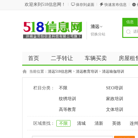
欢迎来到518信息网！
保存到桌面
快速发布信息
信息
清远
切换分站
首页
二手转让
车辆买卖
房屋租
商务服务
五金建材
优惠券
新闻
当前位置：
清远518信息网
>
清远教育培训
>
清远瑜伽培训
栏目分类：
不限
SEO培训
纹绣培训
家政培训
高等教育
文体培训
区域查找：
不限
清城
清新
英德
连