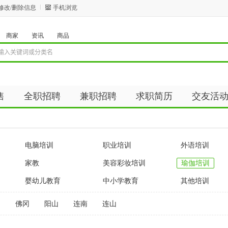
修改/删除信息
手机浏览
商家
资讯
商品
售
全职招聘
兼职招聘
求职简历
交友活
资讯
商品
电脑培训
职业培训
外语培训
家教
美容彩妆培训
瑜伽培训
婴幼儿教育
中小学教育
其他培训
州
佛冈
阳山
连南
连山