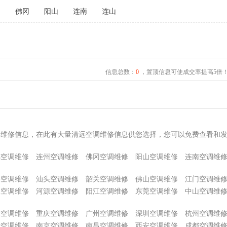
州
佛冈
阳山
连南
连山
信息总数：
0
，置顶信息可使成交率提高5倍
调维修信息，在此有大量清远空调维修信息供您选择，您可以免费查看和
德空调维修
连州空调维修
佛冈空调维修
阳山空调维修
连南空调维
海空调维修
汕头空调维修
韶关空调维修
佛山空调维修
江门空调维
尾空调维修
河源空调维修
阳江空调维修
东莞空调维修
中山空调维
津空调维修
重庆空调维修
广州空调维修
深圳空调维修
杭州空调维
沙空调维修
南京空调维修
南昌空调维修
西安空调维修
成都空调维