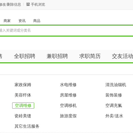
修改/删除信息
手机浏览
商家
资讯
商品
售
全职招聘
兼职招聘
求职简历
交友活
资讯
商品
家政保姆
水电维修
清洗油烟机
美容纤体
房屋维修
装饰装修
空调维修
空调移机
空调充氟
瓷砖美缝
旅游度假
外卖/送水
其它生活服务