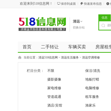
欢迎来到518信息网！
保存到桌面
快速发布信息
信息
清远
切换分站
首页
二手转让
车辆买卖
房屋租
商务服务
五金建材
优惠券
新闻
当前位置：
清远518信息网
>
清远生活服务
>
清远空调维修
栏目分类：
不限
保洁/清洗
摄影摄像
地板打蜡
家电维修
电脑维修
管道疏通
租车服务
酒店/宾馆
渔家乐