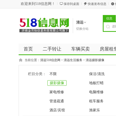
欢迎来到518信息网！
保存到桌面
快速发布信息
信息
清远
切换分站
首页
二手转让
车辆买卖
房屋租
商务服务
五金建材
优惠券
新闻
当前位置：
清远518信息网
>
清远生活服务
>
清远摄影摄像
栏目分类：
不限
保洁/清洗
摄影摄像
地板打蜡
家电维修
电脑维修
管道疏通
租车服务
酒店/宾馆
渔家乐