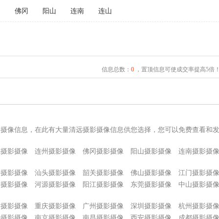
州
佛冈
阳山
连南
连山
信息总数：
0
，置顶信息可使成交率提高5倍
影摄像信息，在此有大量清远摄影摄像信息供您选择，您可以免费查看和
德摄影摄像
连州摄影摄像
佛冈摄影摄像
阳山摄影摄像
连南摄影摄
海摄影摄像
汕头摄影摄像
韶关摄影摄像
佛山摄影摄像
江门摄影摄
尾摄影摄像
河源摄影摄像
阳江摄影摄像
东莞摄影摄像
中山摄影摄
津摄影摄像
重庆摄影摄像
广州摄影摄像
深圳摄影摄像
杭州摄影摄
沙摄影摄像
南京摄影摄像
南昌摄影摄像
西安摄影摄像
成都摄影摄