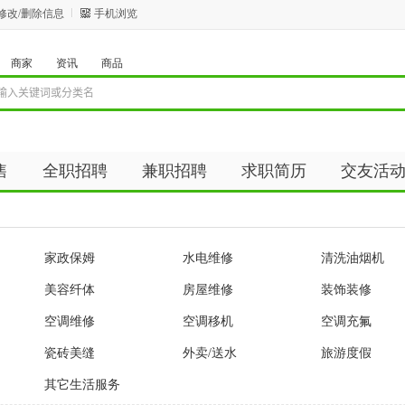
修改/删除信息
手机浏览
商家
资讯
商品
售
全职招聘
兼职招聘
求职简历
交友活
资讯
商品
家政保姆
水电维修
清洗油烟机
美容纤体
房屋维修
装饰装修
空调维修
空调移机
空调充氟
瓷砖美缝
外卖/送水
旅游度假
其它生活服务